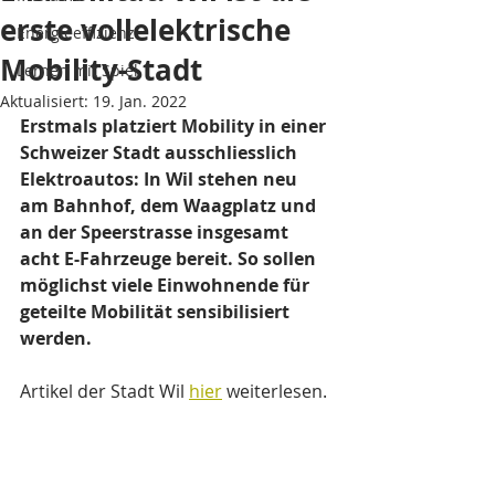
erste vollelektrische
Energieeffizienz
Mobility-Stadt
Lernen mit Spiel
Aktualisiert:
19. Jan. 2022
Erstmals platziert Mobility in einer 
Schweizer Stadt ausschliesslich 
Elektroautos: In Wil stehen neu 
am Bahnhof, dem Waagplatz und 
an der Speerstrasse insgesamt 
acht E-Fahrzeuge bereit. So sollen 
möglichst viele Einwohnende für 
geteilte Mobilität sensibilisiert 
werden.
Artikel der Stadt Wil 
hier
 weiterlesen.