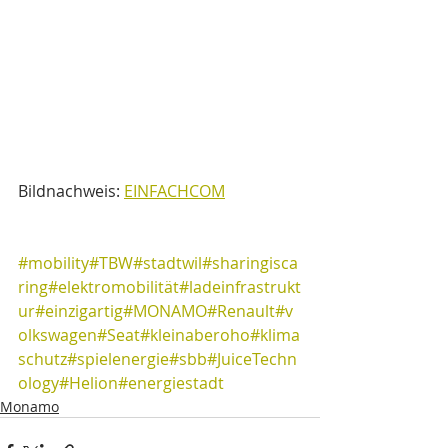
Bildnachweis: 
EINFACHCOM
#mobility
#TBW
#stadtwil
#sharingisca
ring
#elektromobilität
#ladeinfrastrukt
ur
#einzigartig
#MONAMO
#Renault
#v
olkswagen
#Seat
#kleinaberoho
#klima
schutz
#spielenergie
#sbb
#JuiceTechn
ology
#Helion
#energiestadt
Monamo