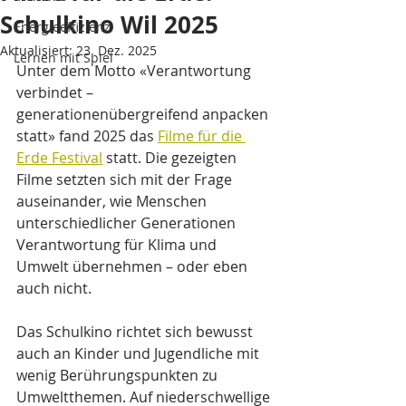
Schulkino Wil 2025
Energieeffizienz
Aktualisiert:
23. Dez. 2025
Lernen mit Spiel
Unter dem Motto «Verantwortung 
verbindet – 
generationenübergreifend anpacken 
statt» fand 2025 das 
Filme für die 
Erde Festival
 statt. Die gezeigten 
Filme setzten sich mit der Frage 
auseinander, wie Menschen 
unterschiedlicher Generationen 
Verantwortung für Klima und 
Umwelt übernehmen – oder eben 
auch nicht.
Das Schulkino richtet sich bewusst 
auch an Kinder und Jugendliche mit 
wenig Berührungspunkten zu 
Umweltthemen. Auf niederschwellige 