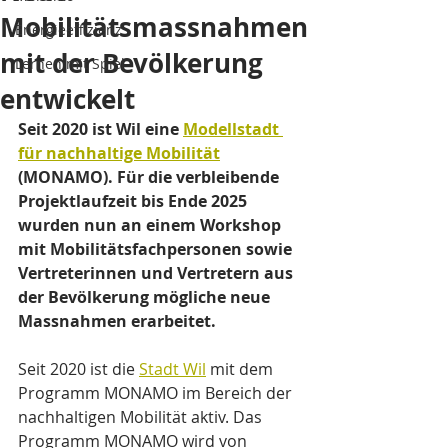
Mobilitätsmassnahmen
Energieeffizienz
mit der Bevölkerung
Lernen mit Spiel
entwickelt
Seit 2020 ist Wil eine 
Modellstadt 
für nachhaltige Mobilität
(MONAMO). Für die verbleibende 
Projektlaufzeit bis Ende 2025 
wurden nun an einem Workshop 
mit Mobilitätsfachpersonen sowie 
Vertreterinnen und Vertretern aus 
der Bevölkerung mögliche neue 
Massnahmen erarbeitet.
Seit 2020 ist die 
Stadt Wil
 mit dem 
Programm MONAMO im Bereich der 
nachhaltigen Mobilität aktiv. Das 
Programm MONAMO wird von 