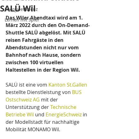
SALÜ Wil
Energieeffizienz
Das Wiler Abendtaxi wird am 1. 
Lernen mit Spiel
März 2022 durch den On-Demand-
Shuttle SALÜ abgelöst. Mit SALÜ 
reisen Fahrgäste in den 
Abendstunden nicht nur vom 
Bahnhof nach Hause, sondern 
zwischen 100 virtuellen 
Haltestellen in der Region Wil.
SALÜ ist eine vom 
Kanton St.Gallen
bestellte Dienstleistung von 
BUS 
Ostschweiz AG
 mit der 
Unterstützung der 
Technische 
Betriebe Wil
 und 
EnergieSchweiz
 in 
der Modellstadt für nachhaltige 
Mobilität MONAMO Wil.