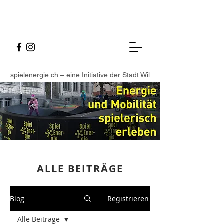
spielenergie.ch – eine Initiative der Stadt Wil
ALLE BEITR
ÄGE
Blog
Registrieren
Alle Beiträge