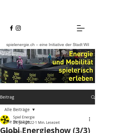
spielenergie.ch – eine Initiative der Stadt Wil
Beitrag
Alle Beiträge
Spiel Energie
Alle Beiträge
25. Jan. 2022
1 Min. Lesezeit
Globi Energieshow (3/3)
Monamo