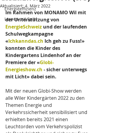
Aktualisiert:
4. März 2022
Energieeffizienz
Im Rahmen von MONAMO Wil mit 
Lernen mit Spiel
der Unterstützung von 
EnergieSchweiz
 und der laufenden 
Schulwegkampagne 
«
Ichkanndas.ch
 Ich geh zu Fuss!» 
konnten die Kinder des 
Kindergartens Lindenhof an der 
Premiere der «
Globi-
Energieshow.ch
 - sicher unterwegs 
mit Licht» dabei sein.
Mit der neuen Globi-Show werden 
alle Wiler Kindergärten 2022 zu den 
Themen Energie und 
Verkehrssicherheit sensibilisiert und 
erhielten bereits 2021 einen 
Leuchtorden vom Verkehrspolizist 