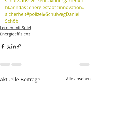
schutz
#fussverkehr
#kindergarten
#ic
hkanndas
#energiestadt
#innovation
#
sicherheit
#polizei
#Schulweg
Daniel 
Schöbi
Lernen mit Spiel
Energieeffizienz
Aktuelle Beiträge
Alle ansehen