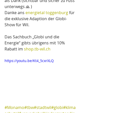
als Dank (sichtbar und sicher zu Fuss 
unterwegs 🙏 )
Danke ans 
energietal toggenburg
 für 
die exklusive Adaption der Globi-
Show für Wil.
Das Sachbuch „Globi und die 
Energie“ gibts übrigens mit 10% 
Rabatt im 
shop.tb-wil.ch
https://youtu.be/Kt4_5cxrXLQ
#Monamo
#tbw
#stadtwil
#globi
#klima