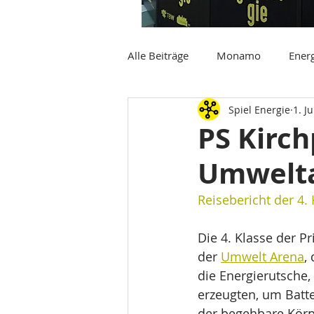
Alle Beiträge
Monamo
Energ
Spiel Energie
1. Ju
PS Kirch
Umwelt
Reisebericht der 4. 
Die 4. Klasse der P
der 
Umwelt Arena
,
die Energierutsche
erzeugten, um Batt
der begehbare Körpe