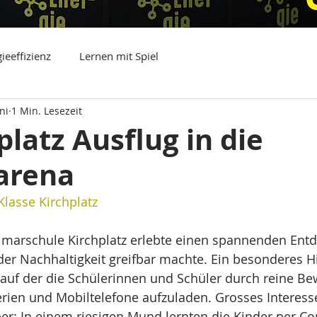
ieeffizienz
Lernen mit Spiel
ni
1 Min. Lesezeit
platz Ausflug in die
arena
Klasse Kirchplatz
rimarschule Kirchplatz erlebte einen spannenden Entd
 der Nachhaltigkeit greifbar machte. Ein besonderes H
, auf der die Schülerinnen und Schüler durch reine B
erien und Mobiltelefone aufzuladen. Grosses Interess
r: In einem riesigen Mund lernten die Kinder per Co