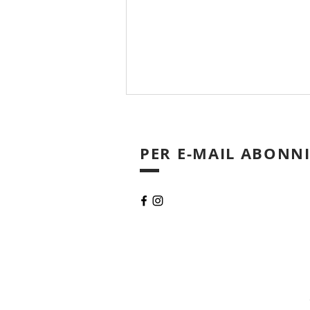
PER E-MAIL ABONN
Rückblick: 28. Solarcup Wil
– Volle Ladung
Sonnenpower und frische
Abkühlung