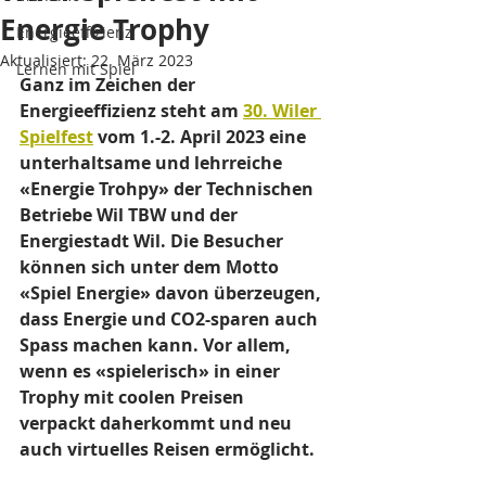
Energie Trophy
Energieeffizienz
Aktualisiert:
22. März 2023
Lernen mit Spiel
Ganz im Zeichen der 
Energieeffizienz steht am 
30. Wiler 
Spielfest
 vom 1.-2. April 2023 eine 
unterhaltsame und lehrreiche 
«Energie Trohpy» der Technischen 
Betriebe Wil TBW und der 
Energiestadt Wil. Die Besucher 
können sich unter dem Motto 
«Spiel Energie» davon überzeugen, 
dass Energie und CO2-sparen auch 
Spass machen kann. Vor allem, 
wenn es «spielerisch» in einer 
Trophy mit coolen Preisen 
verpackt daherkommt und neu 
auch virtuelles Reisen ermöglicht. 