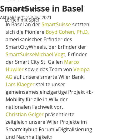
SmartSuisse in Basel
Energieeffizienz
Aktualisiert:
2. Nov. 2021
Lernen mit Spiel
In Basel an der 
SmartSuisse
 setzten 
sich die Pioniere 
Boyd Cohen, Ph.D.
amerikanischer Erfinder des 
SmartCityWheels, der Erfinder der 
SmartSuisse
Michael Vogt
, Erfinder 
der Smart City St. Gallen 
Marco 
Huwiler
 sowie das Team von 
Velopa 
AG
 auf unsere smarte Wiler Bank.
Lars Klaeger
 stellte unser 
gemeinsames einzigartige Projekt «E-
Mobility für alle in Wil» der 
nationalen Fachwelt vor.
Christian Geiger
 präsentierte 
zeitgleich unsere Wiler Projekte im 
Smartcityhub Forum «Digitalisierung 
und Nachhaltigkeit»