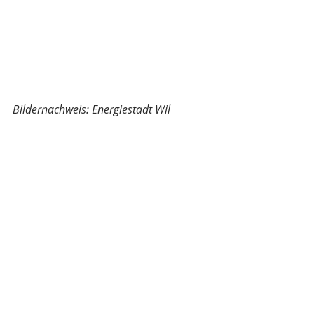
Bildernachweis: Energiestadt Wil
Monamo
Aktuelle Beiträge
Alle ansehen