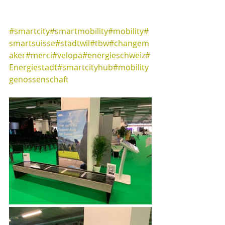
#smartcity
#smartmobility
#mobility
#
smartsuisse
#stadtwil
#tbw
#changem
aker
#merci
#velopa
#energieschweiz
#
Energiestadt
#smartcityhub
#mobility
genossenschaft