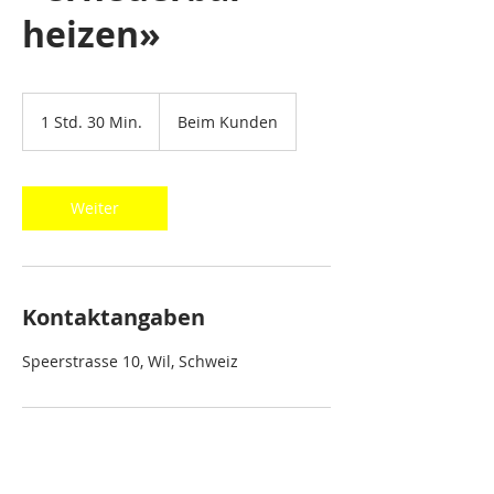
heizen»
1 Std. 30 Min.
1
Beim Kunden
S
t
d
3
Weiter
0
M
i
n
.
Kontaktangaben
Speerstrasse 10, Wil, Schweiz