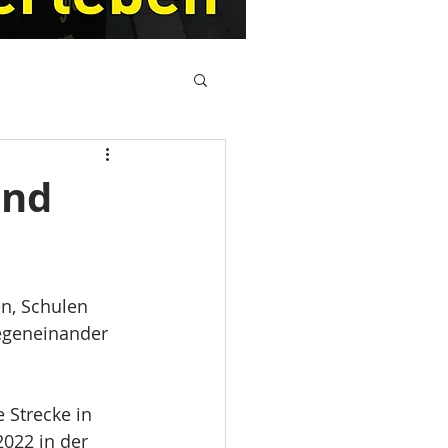
und
en, Schulen 
egeneinander 
 Strecke in 
2022 in der 