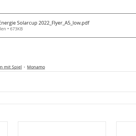
Energie Solarcup 2022_Flyer_A5_low
.pdf
den • 673KB
n mit Spiel
Monamo