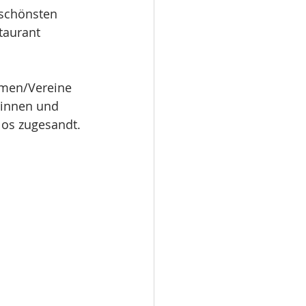
schönsten 
taurant 
rmen/Vereine 
rinnen und 
os zugesandt. 