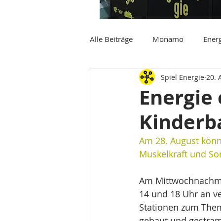
Alle Beiträge
Monamo
Energ
Spiel Energie
20. 
Energie 
Kinderba
Am 28. August könn
Muskelkraft und So
Am Mittwochnachmi
14 und 18 Uhr an v
Stationen zum Thema
gebaut und gestram