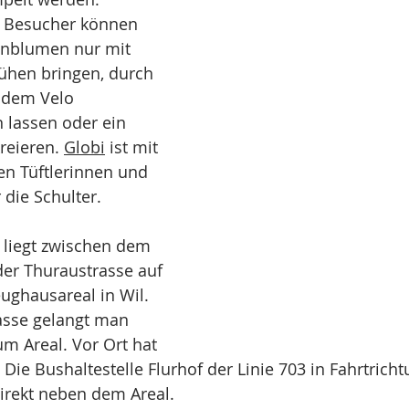
 Besucher können 
enblumen nur mit 
ühen bringen, durch 
f dem Velo 
n lassen oder ein 
reieren. 
Globi
 ist mit 
en Tüftlerinnen und 
die Schulter.  
 liegt zwischen dem 
r Thuraustrasse auf 
ghausareal in Wil. 
asse gelangt man 
m Areal. Vor Ort hat 
 Die Bushaltestelle Flurhof der Linie 703 in Fahrtricht
 direkt neben dem Areal.