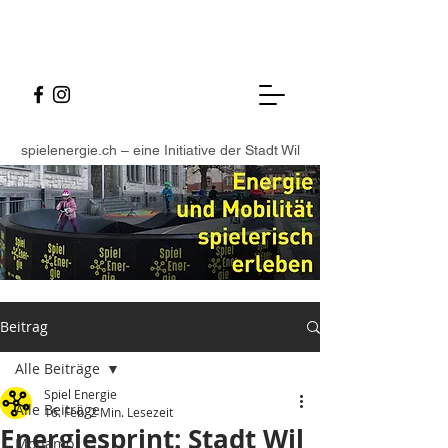
spielenergie.ch – eine Initiative der Stadt Wil
Beitrag
Alle Beiträge
Spiel Energie
Alle Beiträge
16. Feb.
2 Min. Lesezeit
Energiesprint: Stadt Wil
Monamo