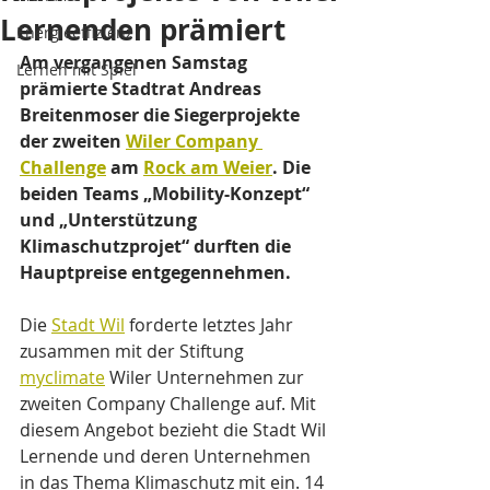
Lernenden prämiert
Energieeffizienz
Am vergangenen Samstag 
Lernen mit Spiel
prämierte Stadtrat Andreas 
Breitenmoser die Siegerprojekte 
der zweiten 
Wiler Company 
Challenge
 am 
Rock am Weier
. Die 
beiden Teams „Mobility-Konzept“ 
und „Unterstützung 
Klimaschutzprojet“ durften die 
Hauptpreise entgegennehmen.
Die 
Stadt Wil
 forderte letztes Jahr 
zusammen mit der Stiftung 
myclimate
 Wiler Unternehmen zur 
zweiten Company Challenge auf. Mit 
diesem Angebot bezieht die Stadt Wil 
Lernende und deren Unternehmen 
in das Thema Klimaschutz mit ein. 14 