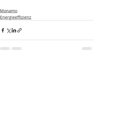
Monamo
Energieeffizienz
Aktuelle Beiträge
Alle ansehen